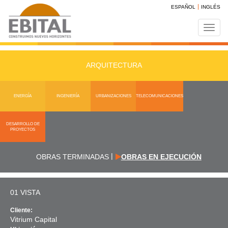
ESPAÑOL
INGLÉS
Toggl
navig
ARQUITECTURA
ENERGÍA
INGENIERÍA
URBANIZACIONES
TELECOMUNICACIONES
DESARROLLO DE
PROYECTOS
|
OBRAS TERMINADAS
OBRAS EN EJECUCIÓN
01 VISTA
Cliente:
Vitrium Capital