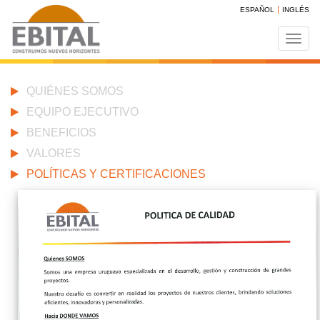
ESPAÑOL
INGLÉS
Toggl
navig
QUIÉNES SOMOS
EQUIPO EJECUTIVO
BENEFICIOS
VALORES
POLÍTICAS Y CERTIFICACIONES