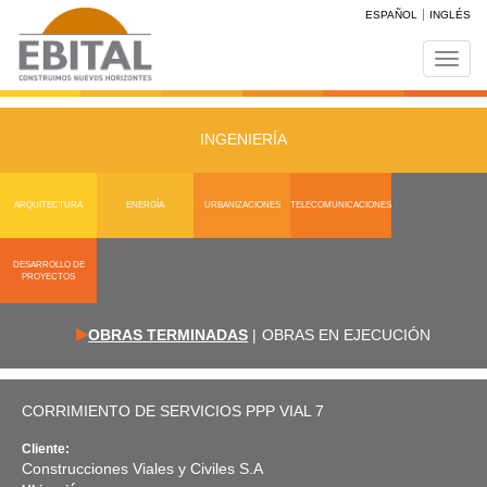
ESPAÑOL
INGLÉS
Toggl
navig
INGENIERÍA
ARQUITECTURA
ENERGÍA
URBANIZACIONES
TELECOMUNICACIONES
DESARROLLO DE
PROYECTOS
OBRAS TERMINADAS
|
OBRAS EN EJECUCIÓN
CORRIMIENTO DE SERVICIOS PPP VIAL 7
Cliente:
Construcciones Viales y Civiles S.A